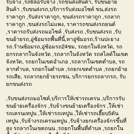
รับจ้าง ,รถ6ล้อรับจ้าง ,รถขนส่งสินค้า, รับขนยาย
สินค้า ,รับขนส่งรถ,บริการรับส่งมอไซค์ ขน,ส่งรถ
ราคาถูก ,รับส่งราคาถูก, ขนส่งรถราคาถูก ,รถลาก
ราคาถูก ,ขนส่งรถไม่แพง, ราคารถขนส่งรถยนต์
,ราคารถรับส่งรถมอไซค์ ,รับส่งรถ ,รับขนส่งรถ ,รับ
ขนย้ายรถ,อู่ซ้อมรถพื้นที่นี้,หาอู่ซ้มอรถ,ร้านปะยาง
รถ.ร้านซ้อมรถ,อู่ซ้อมรถ24ชม, รถยกในจังหวัด, รถ
ยกรถลากในจังหวัด ,รถลากในจังหวัด รถสไลด์ในเขต
จังหวัด, รถยกในเขตอำเภอ ,รถลากในเขตตำบล, รถ
ลากตำบล, รถยกในตำบล ,รถยกเขตตำบล ,รถยกย้าย
รถเสีย, รถลากยกย้ายรถชน, บริการยกรถลากรถ, รับ
ยกขนส่งรถ
,รับขนส่งรถมอไซค์,บริการให้เช่ารถเครน ,บริการรับ
ขนย้ายเครื่องจักร ,รับจ้างขนย้ายเครื่องจักร ,ให้เช่า
รถเครนเทปูน ,ให้เช่ารถเทปูน ,ให้เช่ารถเฮี๊ยบ5ตัน
เทปูน ,รับจ้างรถเครนเทปูน ,รับจ้างยกเครื่องจักรขึ้นที่
สูง รถลากในเขตถนน ,รถยกในพื้นที่ตำบล ,รถยกใน