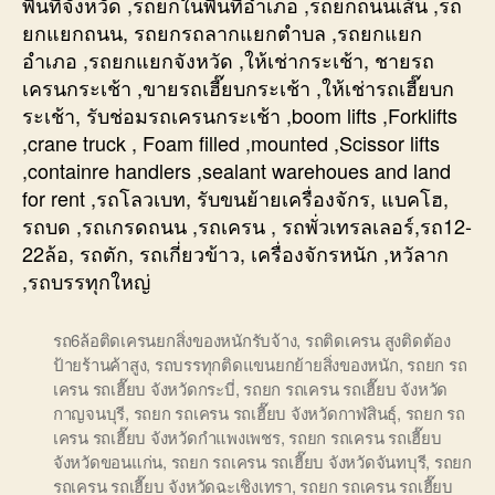
พื้นที่จังหวัด ,รถยกในพื้นที่อำเภอ ,รถยกถนนเส้น ,รถ
ยกแยกถนน, รถยกรถลากแยกตำบล ,รถยกแยก
อำเภอ ,รถยกแยกจังหวัด ,ให้เช่ากระเช้า, ชายรถ
เครนกระเช้า ,ขายรถเฮี๊ยบกระเช้า ,ให้เช่ารถเฮี๊ยบก
ระเช้า, รับช่อมรถเครนกระเช้า ,boom lifts ,Forklifts
,crane truck , Foam filled ,mounted ,Scissor lifts
,containre handlers ,sealant warehoues and land
for rent ,รถโลวเบท, รับขนย้ายเครื่องจักร, แบคโฮ,
รถบด ,รถเกรดถนน ,รถเครน , รถพั่วเทรลเลอร์,รถ12-
22ล้อ, รถตัก, รถเกี่ยวข้าว, เครื่องจักรหนัก ,หวัลาก
,รถบรรทุกใหญ่
รถ6ล้อติดเครนยกสิ่งของหนักรับจ้าง
,
รถติดเครน สูงติดต้อง
ป้ายร้านค้าสูง
,
รถบรรทุกติดแขนยกย้ายสิ่งของหนัก
,
รถยก รถ
เครน รถเฮี๊ยบ จังหวัดกระบี่
,
รถยก รถเครน รถเฮี๊ยบ จังหวัด
กาญจนบุรี
,
รถยก รถเครน รถเฮี๊ยบ จังหวัดกาฬสินธุ์
,
รถยก รถ
เครน รถเฮี๊ยบ จังหวัดกำแพงเพชร
,
รถยก รถเครน รถเฮี๊ยบ
จังหวัดขอนแก่น
,
รถยก รถเครน รถเฮี๊ยบ จังหวัดจันทบุรี
,
รถยก
รถเครน รถเฮี๊ยบ จังหวัดฉะเชิงเทรา
,
รถยก รถเครน รถเฮี๊ยบ