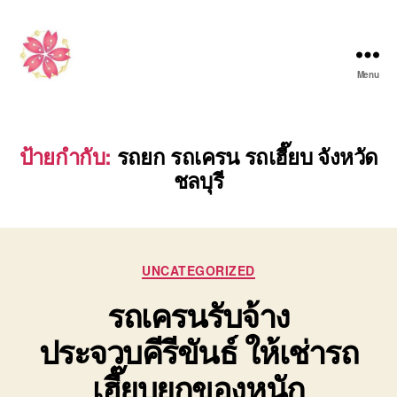
Menu
รับจ้าง
ขน
ย้าย
รถ
ป้ายกำกับ:
รถยก รถเครน รถเฮี๊ยบ จังหวัด
เครน
ชลบุรี
เครื่องจักร
กล
หนัก
ทุก
ประเภท
Categories
UNCATEGORIZED
รับ
รถเครนรับจ้าง
งาน
ทั่ว
ประจวบคีรีขันธ์ ให้เช่ารถ
ไทย
โทร
เฮี๊ยบยกของหนัก
0808882366