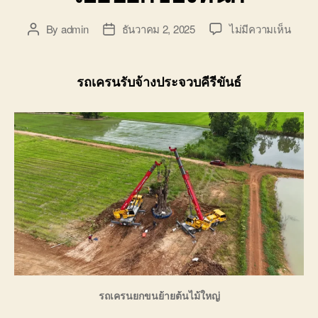
บน
By
admin
ธันวาคม 2, 2025
ไม่มีความเห็น
Post
Post
รถ
author
date
เครน
รับจ้า
รถเครนรับจ้างประจวบคีรีขันธ์
ประจวบ
ให้
เช่า
รถ
เฮี๊ยบ
ยก
ของ
หนัก
รถเครนยกขนย้ายต้นไม้ใหญ่