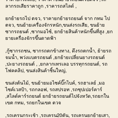
ลากรถเสียราคาถูก ,ราคารถสไลด์ ,
ยกย้ายรถไป ตจว, ราคายกย้ายรถยนต์ จาก กทม ไป
ตจว, ขนย้ายเครื่องจักรหนัก,ขนส่งรถเสีย, ขนย้าย
ซากรถยนต์ ,ซากมอไซ์, ยกย้ายสินค้าหนักขึ้นที่สูง ,ยก
ยายเครื่องจักรขึ้นดาดฟ้า
,กู้ซากรถชน, ซากรถตกข้างทาง, ดึงรถตกน้ำ, ย้ายรถ
จมน้ำ, พว่งแบตรถยนต์ ,ยกย้ายเปลี่ยนยางรถยนต์
,ปะยางรถยนต์ , ,ยกลากเทรเลอ บรรทุกรถยนต์, รถ
โฟคคลิป, ขนส่งสินค้าชิ้นใหญ่,
ขนส่งต้นไม้, ขนย้ายมอไซค์บิ๊กไบค์, รถฮาเลย์ ,มอ
ไซค์เวสป้า, รถกลอฟ, รถสปรอท ,รถซุปเปอร์คาร์
,สไลด์คาร์รถยนต์ ยกย้ายรถยนต์ไปจังหวัด,รถยกใน
เขต กทม, รถยกในเขต ตวจ
,รถเครนกระเช้า ,รถเครน20ตัน, รถเครนยกย้ายเสา,