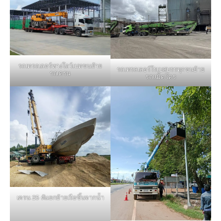
รถเทรลเลอร์หางโลว์เบทขนย้าย
รถเทรลเลอร์โรเบสบรรทุกขนย้าย
รถเครน
รถแม็คโคร
เครน 25 ตันยกย้ายเรือขึ้นจากน้ำ