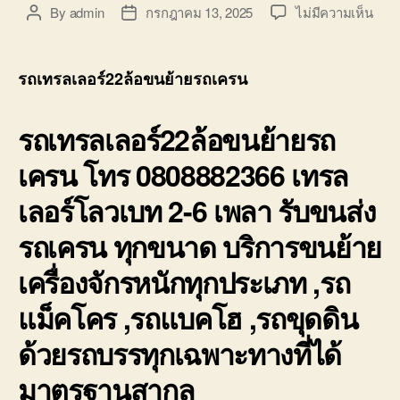
บน
By
admin
กรกฎาคม 13, 2025
ไม่มีความเห็น
Post
Post
รถ
author
date
เทรล
เลอ
รถเทรลเลอร์22ล้อขนย้ายรถเครน
ร์22ล
ขน
รถเทรลเลอร์22ล้อขนย้ายรถ
ย้าย
รถ
เครน โทร 0808882366 เทรล
เคร
เครื่
เลอร์โลวเบท 2-6 เพลา รับขนส่ง
หนัก
ทุก
รถเครน ทุกขนาด บริการขนย้าย
ประ
เครื่องจักรหนักทุกประเภท ,รถ
แม็คโคร ,รถแบคโฮ ,รถขุดดิน
ด้วยรถบรรทุกเฉพาะทางที่ได้
มาตรฐานสากล