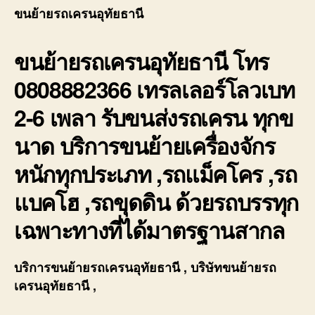
รถ
ขนย้ายรถเครนอุทัยธานี
เคร
อุทัย
ขนย้ายรถเครนอุทัยธานี โทร
เทรล
เลอ
0808882366 เทรลเลอร์โลวเบท
ร์โล
2-
2-6 เพลา รับขนส่งรถเครน ทุกข
6
เพลา
นาด บริการขนย้ายเครื่องจักร
ย้าย
เครื่
หนักทุกประเภท ,รถแม็คโคร ,รถ
หนัก
แบคโฮ ,รถขุดดิน ด้วยรถบรรทุก
เฉพาะทางที่ได้มาตรฐานสากล
บริการ
ขนย้ายรถเครนอุทัยธานี
, บริษัท
ขนย้ายรถ
เครนอุทัยธานี
,