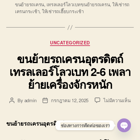
ขนย้ายรถเครน
,
เทรลเลอร์โลวเบทขนย้ายรถเครน
,
ให้เช่ารถ
เครนกระเช้า
,
ให้เช่ารถเฮี๊ยบกระเช้า
Categories
UNCATEGORIZED
ขนย้ายรถเครนอุตรดิตถ์
เทรลเลอร์โลวเบท 2-6 เพลา
ย้ายเครื่องจักรหนัก
บน
By
admin
กรกฎาคม 12, 2025
ไม่มีความเห็น
Post
Post
ขน
author
date
ย้าย
รถ
ขนย้ายรถเครนอุตรดิตถ์
ช่องทางการติดต่อของเรา
เคร
อุตรด
O