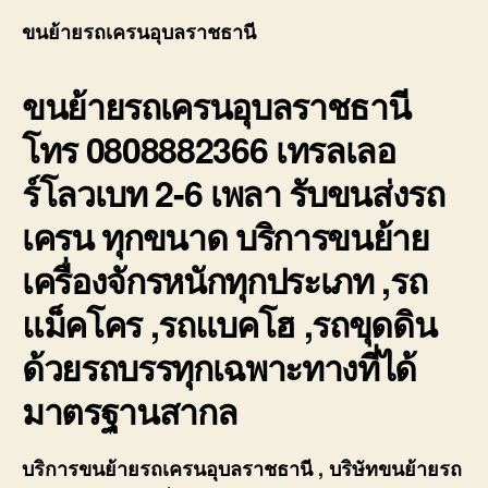
รถ
ขนย้ายรถเครนอุบลราชธานี
เคร
อุบล
ขนย้ายรถเครนอุบลราชธานี
เทรล
เลอ
โทร 0808882366 เทรลเลอ
ร์โล
2-
ร์โลวเบท 2-6 เพลา รับขนส่งรถ
6
เพลา
เครน ทุกขนาด บริการขนย้าย
ย้าย
เครื่
เครื่องจักรหนักทุกประเภท ,รถ
หนัก
แม็คโคร ,รถแบคโฮ ,รถขุดดิน
ด้วยรถบรรทุกเฉพาะทางที่ได้
มาตรฐานสากล
บริการ
ขนย้ายรถเครนอุบลราชธานี
, บริษัท
ขนย้ายรถ