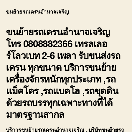
ย้าย
รถ
ขนย้ายรถเครนอำนาจเจริญ
เคร
อำนา
ขนย้ายรถเครนอำนาจเจริญ
เทรล
เลอ
โทร 0808882366 เทรลเลอ
ร์โล
2-
ร์โลวเบท 2-6 เพลา รับขนส่งรถ
6
เพลา
เครน ทุกขนาด บริการขนย้าย
ย้าย
เครื่
เครื่องจักรหนักทุกประเภท ,รถ
หนัก
แม็คโคร ,รถแบคโฮ ,รถขุดดิน
ด้วยรถบรรทุกเฉพาะทางที่ได้
มาตรฐานสากล
บริการ
ขนย้ายรถเครนอำนาจเจริญ
, บริษัท
ขนย้ายรถ