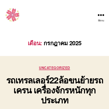
Menu
รับจ้าง
ขน
ย้าย
รถ
เดือน:
กรกฎาคม 2025
เครน
เครื่องจักร
กล
หนัก
Categories
ทุก
UNCATEGORIZED
ประเภท
รถเทรลเลอร์22ล้อขนย้ายรถ
รับ
งาน
เครน เครื่องจักรหนักทุก
ทั่ว
ไทย
ประเภท
โทร
0808882366