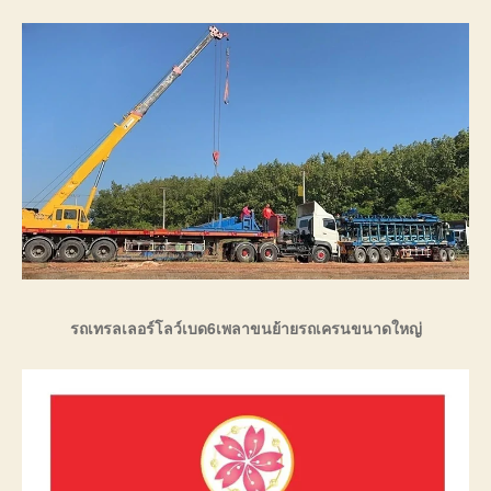
รถเทรลเลอร์โลว์เบด6เพลาขนย้ายรถเครนขนาดใหญ่