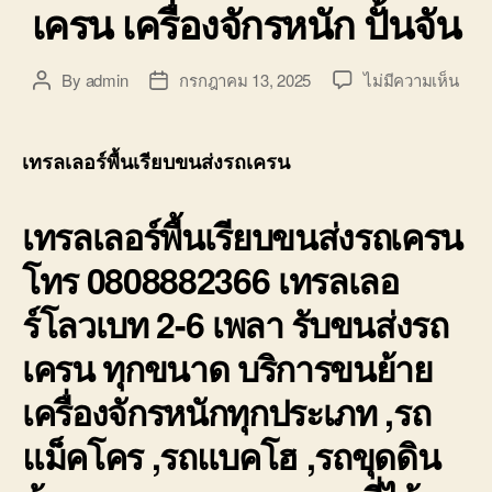
เครน เครื่องจักรหนัก ปั้นจัน
บน
By
admin
กรกฎาคม 13, 2025
ไม่มีความเห็น
Post
Post
เทรล
author
date
เลอ
ร์
เทรลเลอร์พื้นเรียบขนส่งรถเครน
พื้น
เรียบ
เทรลเลอร์พื้นเรียบขนส่งรถเครน
ขนส่
รถ
โทร 0808882366 เทรลเลอ
เคร
เครื่
ร์โลวเบท 2-6 เพลา รับขนส่งรถ
หนัก
ปั้น
เครน ทุกขนาด บริการขนย้าย
จัน
เครื่องจักรหนักทุกประเภท ,รถ
แม็คโคร ,รถแบคโฮ ,รถขุดดิน