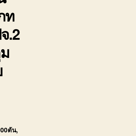
เภท
ปจ.2
ุม
ย
00ตัน,