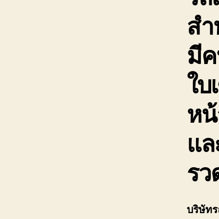
สำ
มีค
ใบเ
หน้
แล
รวด
บริษัท