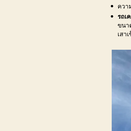
ความ
รถเค
ขนาด
เสาเ