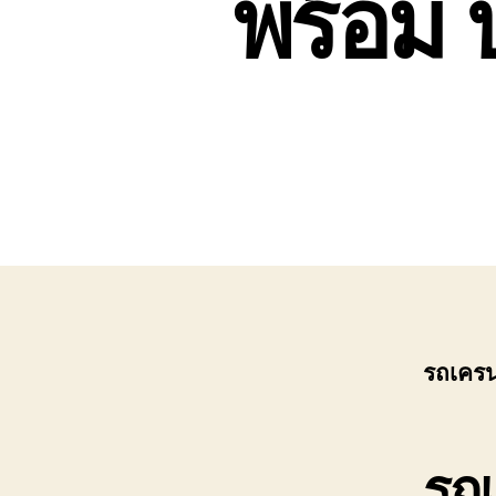
พร้อม ป
0808882366
รถเครน
รถ