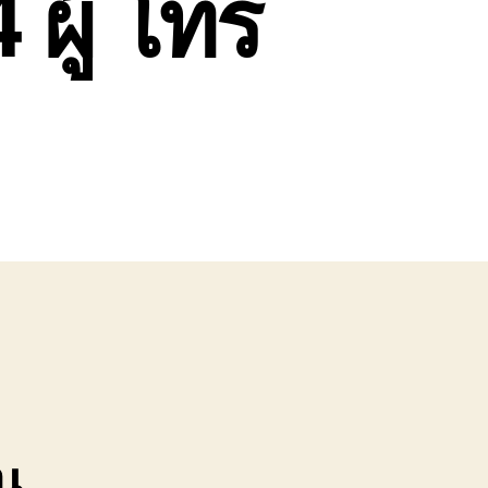
 ผู้ โทร
น