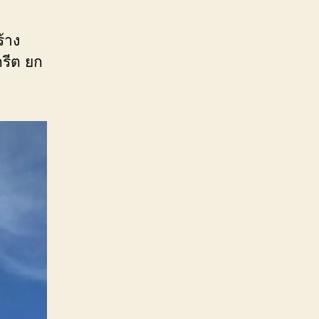
้าง
รีต ยก