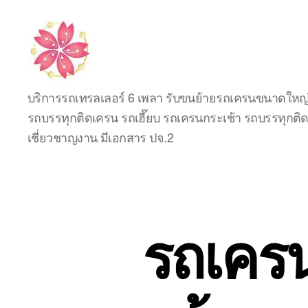
รับจ้าง
บริการรถเทรลเลอร์ 6 เพลา รับขนย้ายรถเครนขนาดใหญ่ 
ขน
รถบรรทุกติดเครน รถเฮี๊ยบ รถเครนกระเช้า รถบรรทุกติดก
ย้าย
รถ
เชี่ยวชาญงาน มีเอกสาร ปจ.2
เครน
เครื่องจักร
กล
หนัก
ทุก
รถเครน
ประเภท
รับ
งาน
ทั่ว
ไทย
โทร