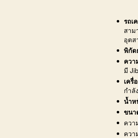
รถเค
สามา
อุตส
พิกั
ความ
มี Ji
เครื่
กำลั
น้ำห
ขนาด
ความ
ความ