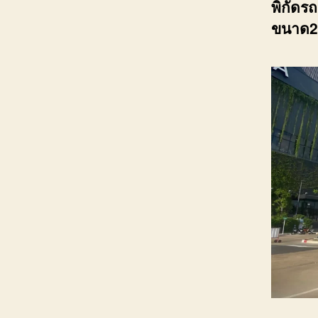
พิกัดร
ขนาด2