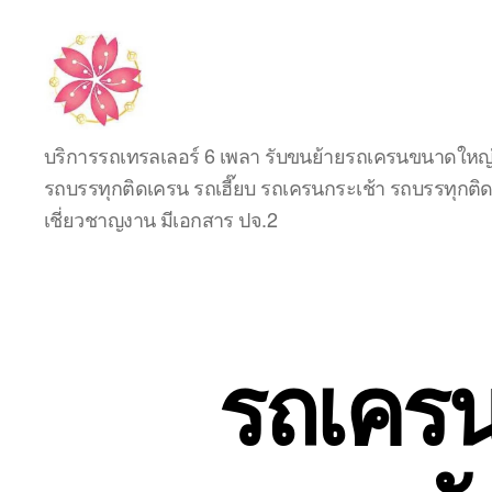
รับจ้าง
บริการรถเทรลเลอร์ 6 เพลา รับขนย้ายรถเครนขนาดใหญ่ 
ขน
รถบรรทุกติดเครน รถเฮี๊ยบ รถเครนกระเช้า รถบรรทุกติดก
ย้าย
รถ
เชี่ยวชาญงาน มีเอกสาร ปจ.2
เครน
เครื่องจักร
กล
หนัก
ทุก
รถเครนใ
ประเภท
รับ
งาน
ทั่ว
ไทย
โทร