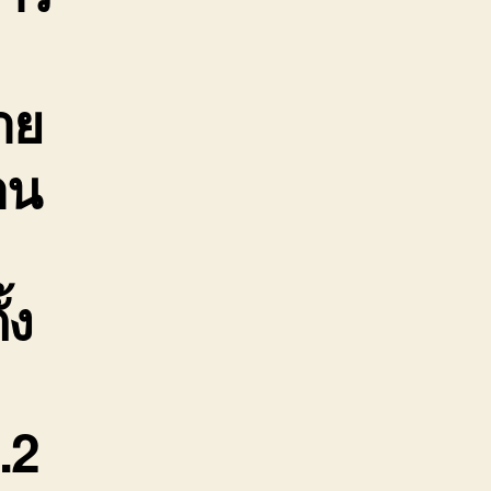
าย
าน
้ง
.2