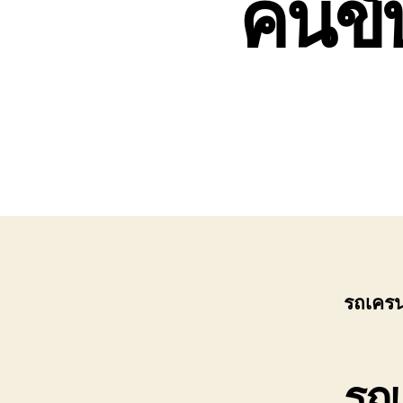
คนขั
0808882366
รถเครนใ
รถเ