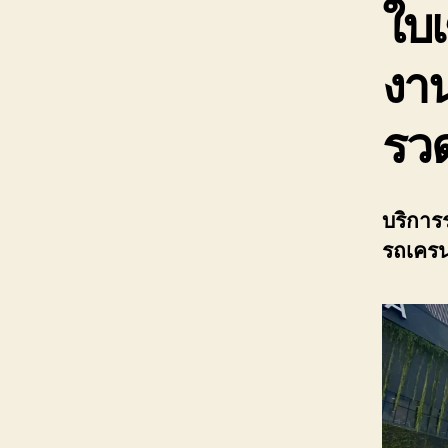
ใบเ
งาน
รว
บริการ
รถเครนใ