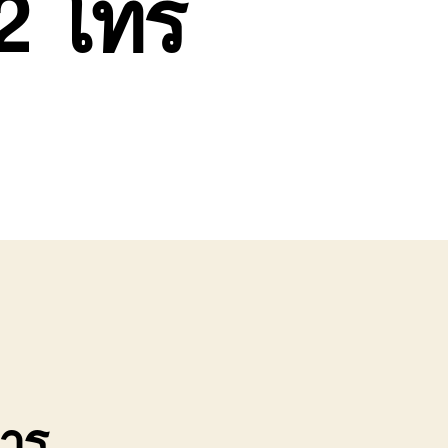
2 โทร
การ