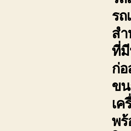
รถ
สำ
ที่
ก่อ
ขนา
เคร
พร้