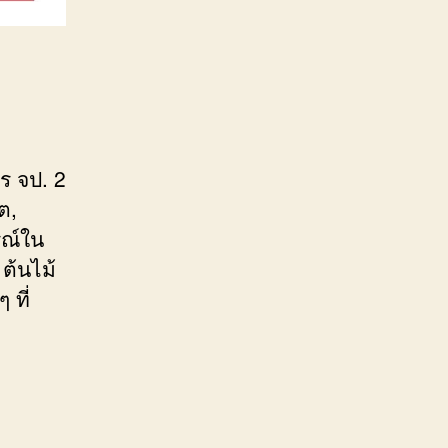
ร จป. 2
ต,
รณ์ใน
ต้นไม้
 ที่