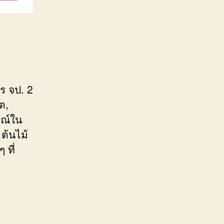
ร จป. 2
ต,
รณ์ใน
ต้นไม้
 ที่