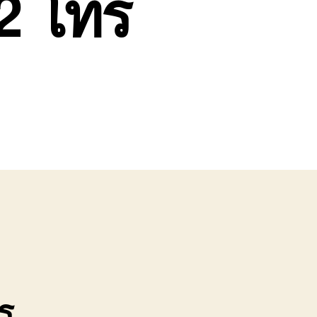
2 โทร
ร