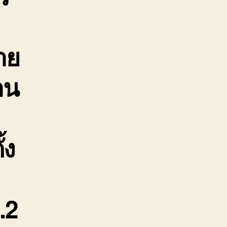
าย
าน
้ง
.2