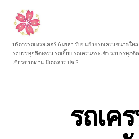
รับจ้าง
บริการรถเทรลเลอร์ 6 เพลา รับขนย้ายรถเครนขนาดใหญ่ 
ขน
รถบรรทุกติดเครน รถเฮี๊ยบ รถเครนกระเช้า รถบรรทุกติดก
ย้าย
รถ
เชี่ยวชาญงาน มีเอกสาร ปจ.2
เครน
เครื่องจักร
กล
หนัก
ทุก
รถเครน
ประเภท
รับ
งาน
ทั่ว
ไทย
โทร