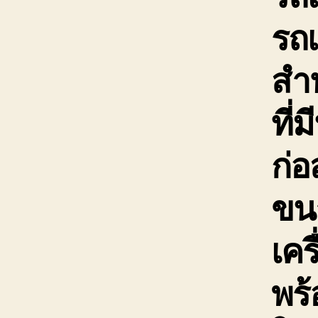
รถ
สำ
ที่
ก่อ
ขนา
เคร
พร้