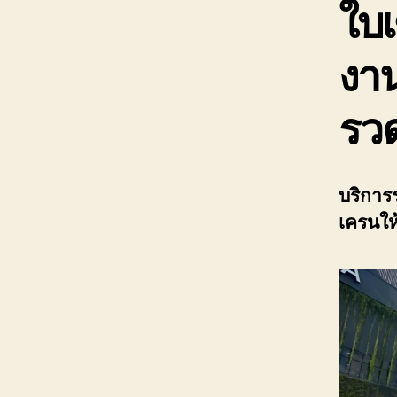
ใบเ
งาน
รว
บริการ
เครนให