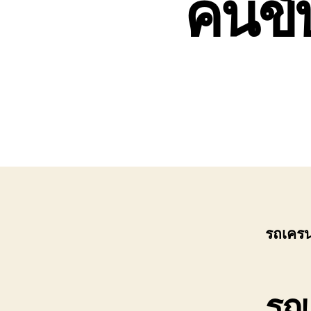
คนขั
0808882366
รถเครน
รถเ