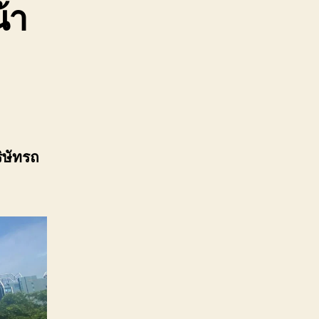
้า
ิษัท
รถ