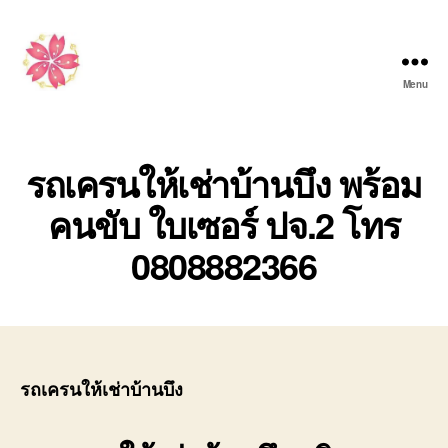
Menu
รับจ้าง
ขน
ย้าย
รถ
รถเครนให้เช่าบ้านบึง พร้อม
เครน
คนขับ ใบเซอร์ ปจ.2 โทร
เครื่องจักร
กล
0808882366
หนัก
ทุก
ประเภท
รับ
งาน
ทั่ว
ไทย
รถเครนให้เช่าบ้านบึง
โทร
0808882366