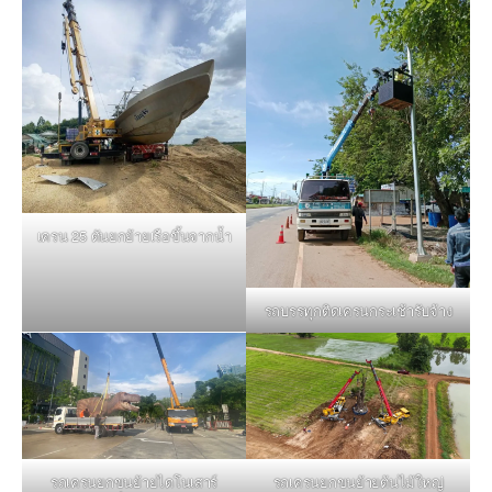
เครน 25 ตันยกย้ายเรือขึ้นจากน้ำ
รถบรรทุกติดเครนกระเช้ารับจ้าง
รถเครนยกขนย้ายไดโนเสาร์
รถเครนยกขนย้ายต้นไม้ใหญ่