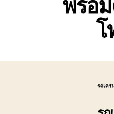
พร้อม
0808882366
โ
รถเครน
รถเ