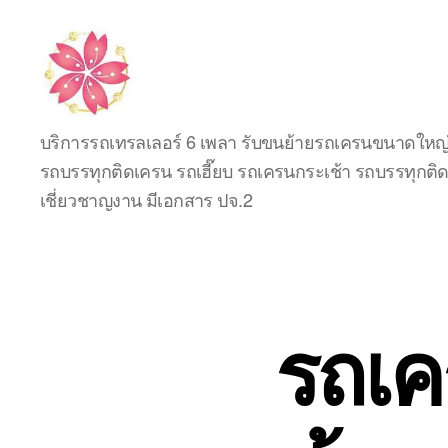
รับจ้าง
บริการรถเทรลเลอร์ 6 เพลา รับขนย้ายรถเครนขนาดใหญ่ 
ขน
รถบรรทุกติดเครน รถเฮี๊ยบ รถเครนกระเช้า รถบรรทุกติดก
ย้าย
รถ
เชี่ยวชาญงาน มีเอกสาร ปจ.2
เครน
เครื่องจักร
กล
หนัก
ทุก
รถเค
ประเภท
รับ
งาน
ทั่ว
ไทย
โทร