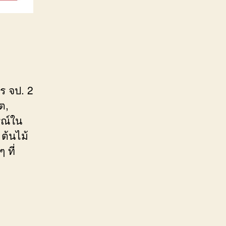
ร จป. 2
ต,
รณ์ใน
ต้นไม้
 ที่