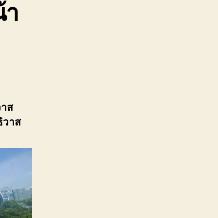
้า
วาส
ธิวาส