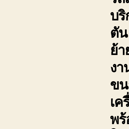
บร
ตัน
ย้า
งาน
ขนา
เคร
พร้