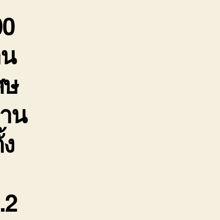
00
อน
ศษ
งาน
้ง
.2