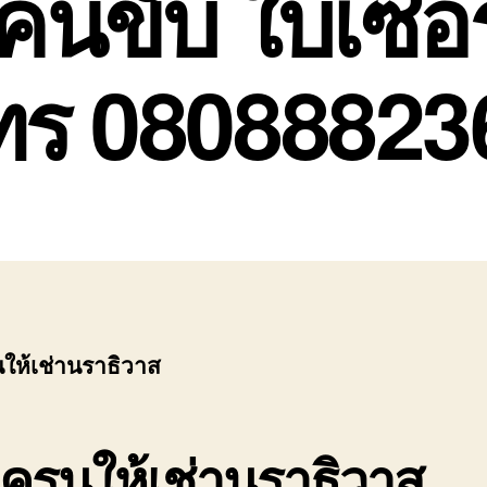
คนขับ ใบเซอร
ทร 08088823
ให้เช่านราธิวาส
ครนให้เช่านราธิวาส