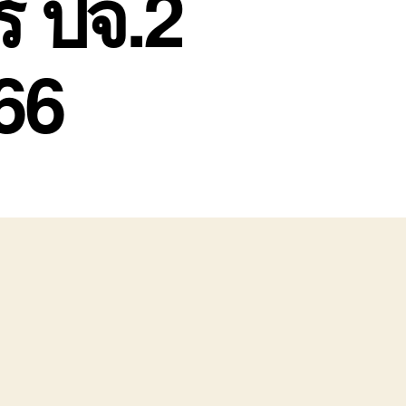
์ ปจ.2
66