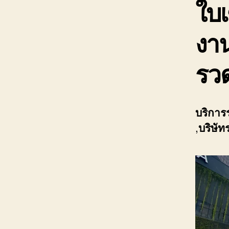
ใบเ
งาน
รว
บริการ
,
บริษัท